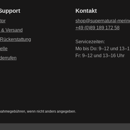
Die mit einem Stern (*) mark
Ich habe die
Datenschu
 Support
Kontakt
genommen und die
AG
einverstanden.
*
tor
shop@supernatural-merin
+49 (0)89 189 172 58
g & Versand
 Rückerstattung
Servicezeiten:
elle
Mo bis Do: 9–12 und 13–1
Fr: 9–12 und 13–16 Uhr
derrufen
nahmegebühren, wenn nicht anders angegeben.