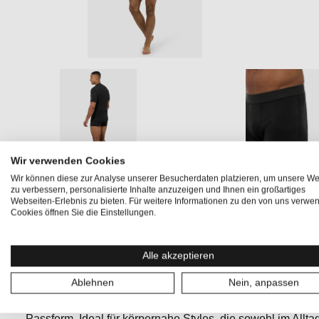
Wir verwenden Cookies
Wir können diese zur Analyse unserer Besucherdaten platzieren, um unsere We
zu verbessern, personalisierte Inhalte anzuzeigen und Ihnen ein großartiges
Produktinformationen "LUX BASE
Webseiten-Erlebnis zu bieten. Für weitere Informationen zu den von uns verwe
Cookies öffnen Sie die Einstellungen.
Die
LUX BASE BOXER
sitzt wie angegossen und bleibt
des funktionalen Stoffmixes ist sie ideal für sportliche Ta
Alle akzeptieren
Underwear.
Unsere
MERINO.LUX
Linie steht für luxur
Ablehnen
Nein, anpassen
Anspruch.
Der hochwertige Ponte Roma Stoff kombiniert f
Performance-Polyester und Lycra – für eine elegante Opt
Passform. Ideal für körpernahe Styles, die sowohl im Allt