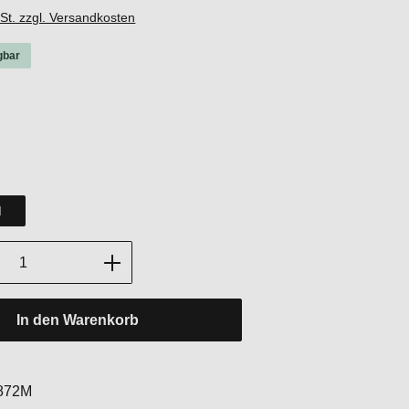
wSt. zzgl. Versandkosten
gbar
hlen
hlen
M
Anzahl: Gib den gewünschten Wert ein oder
In den Warenkorb
:
872M