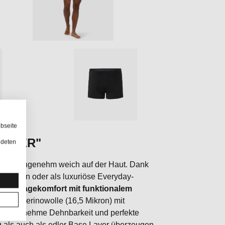
bseite
 BOXER"
ndeten
 dabei angenehm weich auf der Haut. Dank
ge, Reisen oder als luxuriöse Everyday-
iösen Tragekomfort mit funktionalem
eine Merinowolle (16,5 Mikron) mit
ik, angenehme Dehnbarkeit und perfekte
ag als auch als edler Base Layer überzeugen.