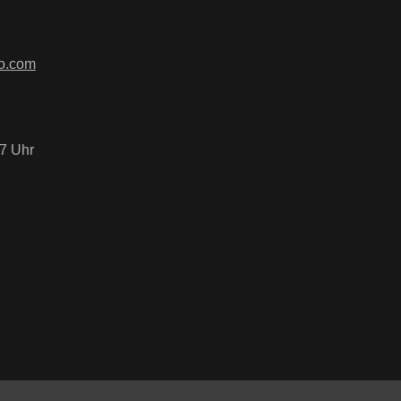
ierten Felder sind Pflichtfelder.
tzbestimmungen
zur Kenntnis
B
gelesen und bin mit ihnen
o.com
7 Uhr