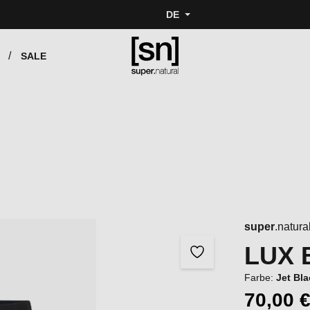
DE
SALE
super
.natura
LUX 
Farbe:
Jet Bl
70,00 