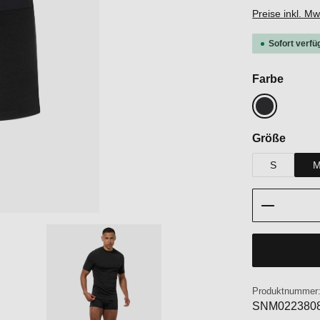
Preise inkl. M
Sofort verfü
auswä
Farbe
Jet Black
auswä
Größe
S
Produkt 
Produktnummer
SNM022380