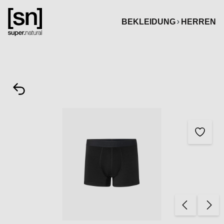
alt springen
BEKLEIDUNG
HERREN
Bildergalerie überspringen