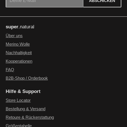
ABSCHICKEN
Datenschutz
Die mit einem Stern (*) markierten Felder sind Pflichtfelder.
Ich habe die
Datenschutzbestimmungen
zur Kenntnis
super
.natural
genommen und die
AGB
gelesen und bin mit ihnen
einverstanden.
*
Über uns
Merino Wolle
Nachhaltigkeit
Kooperationen
FAQ
B2B-Shop / Orderbook
Hilfe & Support
Store Locator
Bestellung & Versand
Retoure & Rückerstattung
Größentabelle