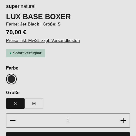
super
.natural
LUX BASE BOXER
Farbe:
Jet Black
|
Größe:
S
70,00 €
Preise inkl. MwSt. zzgl. Versandkosten
Sofort verfügbar
auswählen
Farbe
Jet Black
auswählen
Größe
S
M
Produkt Anzahl: Gib den gewünschten Wert ein oder b