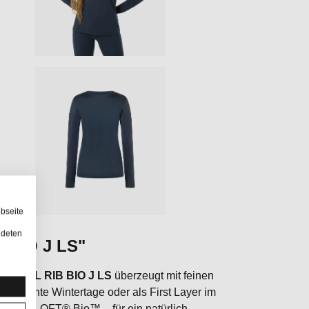
bseite
ndeten
 BIO J LS"
CASUAL RIB BIO J LS
überzeugt mit feinen
ntspannte Wintertage oder als First Layer im
 PRIMELOFT® Bio™ – für ein natürlich