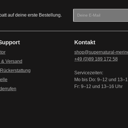
E-Mail-Adresse*
tt auf deine erste Bestellung.
Datenschutz
Die mit einem Stern (*) mark
Ich habe die
Datenschu
 Support
Kontakt
genommen und die
AG
einverstanden.
*
tor
shop@supernatural-merin
+49 (0)89 189 172 58
g & Versand
 Rückerstattung
Servicezeiten:
elle
Mo bis Do: 9–12 und 13–1
Fr: 9–12 und 13–16 Uhr
derrufen