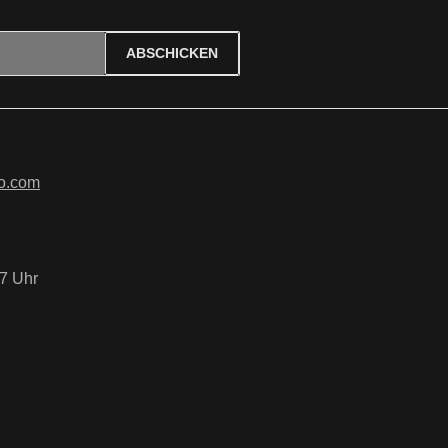
ABSCHICKEN
ierten Felder sind Pflichtfelder.
tzbestimmungen
zur Kenntnis
B
gelesen und bin mit ihnen
o.com
7 Uhr