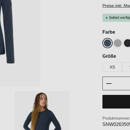
Preise inkl. M
Sofort verfü
auswä
Farbe
Blueberry
Cashm
J
auswä
Größe
XS
Produkt 
Produktnummer
SNW02635