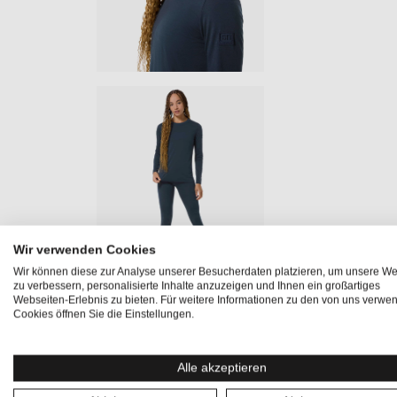
Wir verwenden Cookies
Wir können diese zur Analyse unserer Besucherdaten platzieren, um unsere We
zu verbessern, personalisierte Inhalte anzuzeigen und Ihnen ein großartiges
Webseiten-Erlebnis zu bieten. Für weitere Informationen zu den von uns verwe
Produktinformationen "CASUAL RIB
Cookies öffnen Sie die Einstellungen.
Minimalistisch, weich und mit dem gewissen Etwas: Das
Alle akzeptieren
Ripp-Look und einem erhöhten Kragen. Ideal für Reisen, e
Alltag. Die BIO SUPER.WOOL Qualität vereint Merino mit