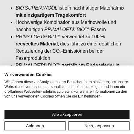
BIO SUPER.WOOL
ist ein nachhaltiger Materialmix
mit einzigartigem Tragekomfort
Hochwertige Kombination aus Merinowolle und
nachhaltigen
PRIMALOFT® BIO™
‑Fasern
PRIMALOFT® BIO™
verwendet zu
100 %
recyceltes Material
, dies führt zu einer deutlichen
Reduzierung der CO₂‑Emissionen bei der
Faserproduktion
PRIMALOFT® BIO™
zerfällt am Ende wieder in
natürlich vorkommende Stoffe
Wir verwenden Cookies
Langlebig, pflegeleicht und mit sämtlichen
Wir können diese zur Analyse unserer Besucherdaten platzieren, um unsere
Merino‑Vorteilen
Webseite zu verbessern, personalisierte Inhalte anzuzeigen und Ihnen ein
großartiges Webseiten-Erlebnis zu bieten. Für weitere Informationen zu den
von uns verwendeten Cookies öffnen Sie die Einstellungen.
Alle akzeptieren
Ablehnen
Nein, anpassen
Aktivitäten:
Bergsport, Lifestyle