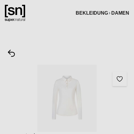
alt springen
BEKLEIDUNG
DAMEN
Bildergalerie überspringen