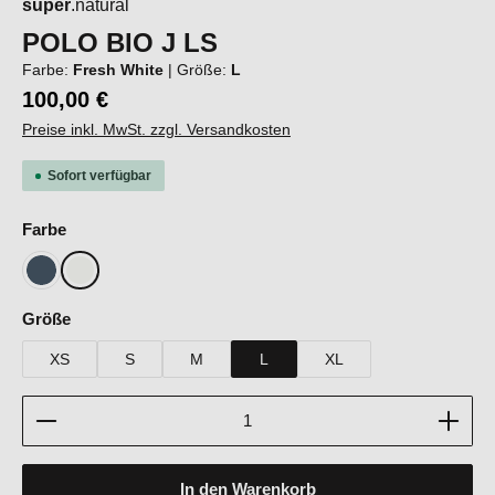
super
.natural
POLO BIO J LS
Farbe:
Fresh White
|
Größe:
L
100,00 €
Preise inkl. MwSt. zzgl. Versandkosten
Sofort verfügbar
auswählen
Farbe
Blueberry
Fresh White
auswählen
Größe
XS
S
M
L
XL
Produkt Anzahl: Gib den gewünschten Wert ein oder b
In den Warenkorb