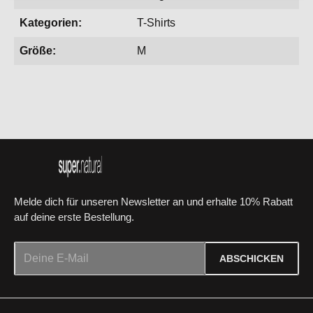
Kategorien:
T-Shirts
Größe:
M
Melde dich für unseren Newsletter an und erhalte 10% Rabatt
auf deine erste Bestellung.
E-Mail-Adresse*
ABSCHICKEN
Datenschutz
Die mit einem Stern (*) markierten Felder sind Pflichtfelder.
Ich habe die
Datenschutzbestimmungen
zur Kenntnis