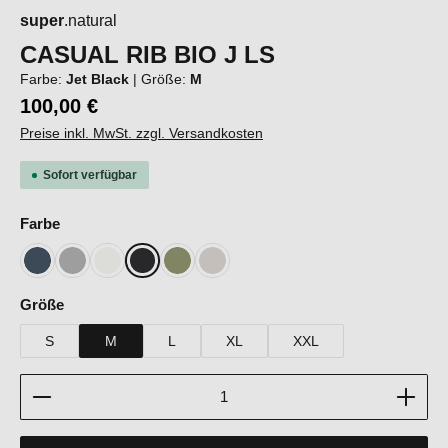
super
.natural
CASUAL RIB BIO J LS
Farbe:
Jet Black
|
Größe:
M
100,00 €
Preise inkl. MwSt. zzgl. Versandkosten
Sofort verfügbar
auswählen
Farbe
Blueberry
Cashmere Grey Melange
Fresh White
Jet Black
Sage
White Stone Melange
auswählen
Größe
S
M
L
XL
XXL
Produkt Anzahl: Gib den gewünschten Wert ein oder b