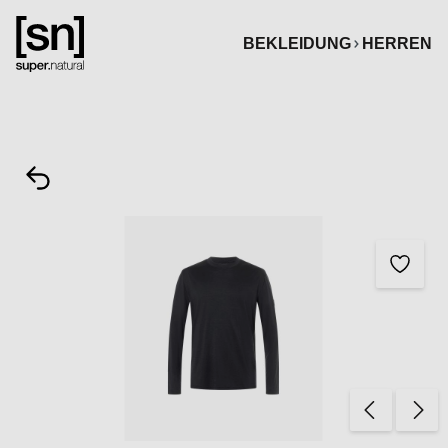
alt springen
BEKLEIDUNG
HERREN
Bildergalerie überspringen