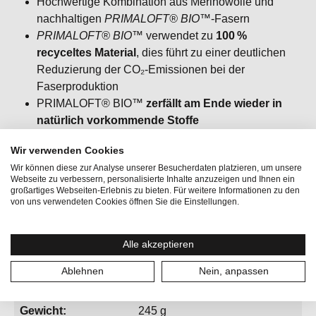
Hochwertige Kombination aus Merinowolle und
nachhaltigen
PRIMALOFT® BIO™
‑Fasern
PRIMALOFT® BIO™
verwendet zu
100 %
recyceltes Material
, dies führt zu einer deutlichen
Reduzierung der CO₂‑Emissionen bei der
Faserproduktion
PRIMALOFT® BIO™
zerfällt am Ende wieder in
natürlich vorkommende Stoffe
Langlebig, pflegeleicht und mit sämtlichen
Wir verwenden Cookies
Merino‑Vorteilen
Wir können diese zur Analyse unserer Besucherdaten platzieren, um unsere
Webseite zu verbessern, personalisierte Inhalte anzuzeigen und Ihnen ein
großartiges Webseiten-Erlebnis zu bieten. Für weitere Informationen zu den
von uns verwendeten Cookies öffnen Sie die Einstellungen.
Alle akzeptieren
Aktivitäten:
Bergsport, Lifestyle
Ablehnen
Nein, anpassen
Geschlecht:
Herren
Gewicht:
245 g