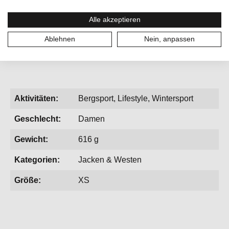
Füllmaterial:
PrimaLoft® Rise
bietet eine nachhaltige,
synthetische Alternative zu Daune mit hoher Bauschkraft,
Alle akzeptieren
außergewöhnlicher Strapazierfähigkeit und langlebiger
Performance – hergestellt aus 100 % recyceltem Material.
Ablehnen
Nein, anpassen
Aktivitäten:
Bergsport, Lifestyle, Wintersport
Geschlecht:
Damen
Gewicht:
616 g
Kategorien:
Jacken & Westen
Größe:
XS