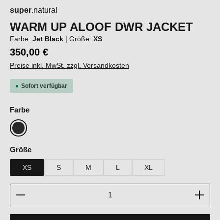
super
.natural
WARM UP ALOOF DWR JACKET
Farbe:
Jet Black
|
Größe:
XS
350,00 €
Preise inkl. MwSt. zzgl. Versandkosten
Sofort verfügbar
auswählen
Farbe
Jet Black
auswählen
Größe
XS
S
M
L
XL
Produkt Anzahl: Gib den gewünschten Wert ein oder b