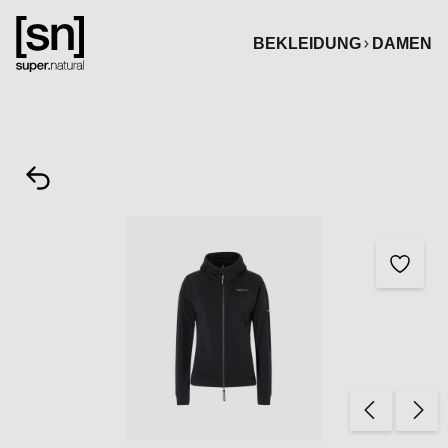
alt springen
BEKLEIDUNG
DAMEN
Bildergalerie überspringen