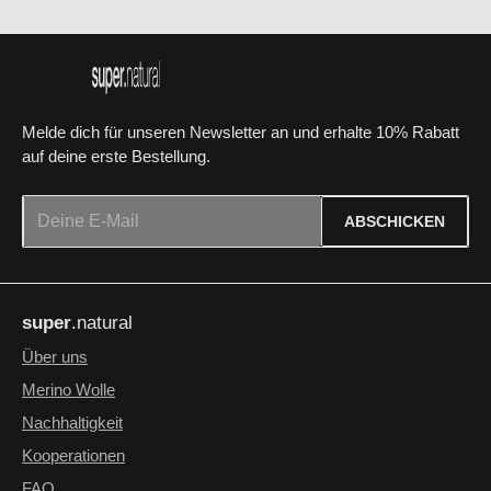
Melde dich für unseren Newsletter an und erhalte 10% Rabatt
auf deine erste Bestellung.
E-Mail-Adresse*
ABSCHICKEN
Datenschutz
Die mit einem Stern (*) markierten Felder sind Pflichtfelder.
Ich habe die
Datenschutzbestimmungen
zur Kenntnis
super
.natural
genommen und die
AGB
gelesen und bin mit ihnen
einverstanden.
*
Über uns
Merino Wolle
Nachhaltigkeit
Kooperationen
FAQ