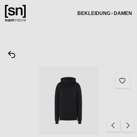
alt springen
BEKLEIDUNG
DAMEN
Bildergalerie überspringen