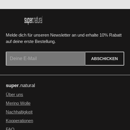
Melde dich für unseren Newsletter an und erhalte 10% Rabatt
auf deine erste Bestellung.
E-Mail-Adresse*
ABSCHICKEN
Datenschutz
Die mit einem Stern (*) markierten Felder sind Pflichtfelder.
Ich habe die
Datenschutzbestimmungen
zur Kenntnis
super
.natural
genommen und die
AGB
gelesen und bin mit ihnen
einverstanden.
*
Über uns
Merino Wolle
Nachhaltigkeit
Kooperationen
FAQ