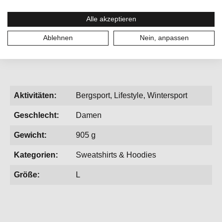
Füllmaterial
:
PrimaLoft® Rise
, bietet eine nachhaltige,
synthetische Alternative zu Daune mit hoher Bauschkraft,
Alle akzeptieren
außergewöhnlicher Strapazierfähigkeit und langlebiger
Performance – hergestellt aus 100 % recyceltem Material.
Ablehnen
Nein, anpassen
Aktivitäten:
Bergsport, Lifestyle, Wintersport
Geschlecht:
Damen
Gewicht:
905 g
Kategorien:
Sweatshirts & Hoodies
Größe:
L