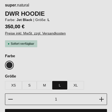
super
.natural
DWR HOODIE
Farbe:
Jet Black
|
Größe:
L
350,00 €
Preise inkl. MwSt. zzgl. Versandkosten
Sofort verfügbar
auswählen
Farbe
Jet Black
auswählen
Größe
XS
S
M
L
XL
Produkt Anzahl: Gib den gewünschten Wert ein oder b