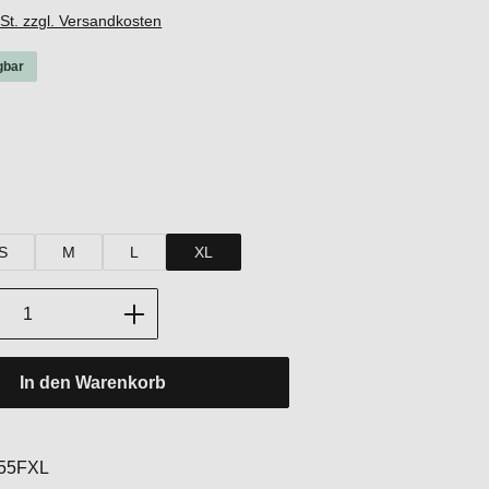
wSt. zzgl. Versandkosten
gbar
hlen
rey Melange
White
hlen
S
M
L
XL
Anzahl: Gib den gewünschten Wert ein oder
In den Warenkorb
:
55FXL