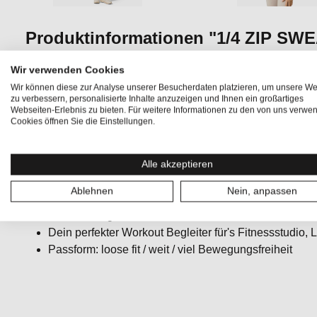
Produktinformationen "1/4 ZIP SW
Der
1/4 ZIP SWEATER
besteht aus weichem
WOOL SUP
Wir verwenden Cookies
einem sportlich-modernen Design. Der lockere Schnitt, ko
Wir können diese zur Analyse unserer Besucherdaten platzieren, um unsere We
zu verbessern, personalisierte Inhalte anzuzeigen und Ihnen ein großartiges
Reißverschluss am Kragen
, sorgt für angenehme Temper
Webseiten-Erlebnis zu bieten. Für weitere Informationen zu den von uns verwe
Winter, unterwegs in den Bergen oder für lässige Looks im 
Cookies öffnen Sie die Einstellungen.
Alle akzeptieren
WOOL SUPER BRUSH für extra weichen Tragekomfo
Weiches, waschmaschinenfestes Merino Sweatshirt
Ablehnen
Nein, anpassen
1/4 Reißverschluss für gezielte Temperatur Regulier
Formstabil, geruchshemmend und weich
Dein perfekter Workout Begleiter für's Fitnessstudio,
Passform: loose fit / weit / viel Bewegungsfreiheit