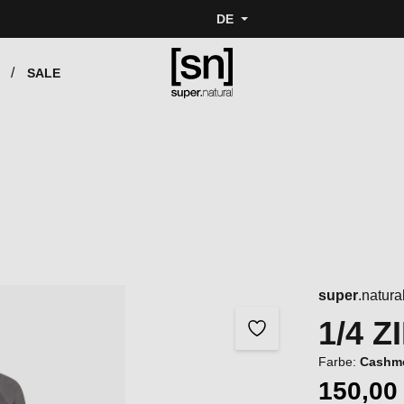
DE
SALE
super
.natura
1/4 
Farbe:
Cashme
150,00