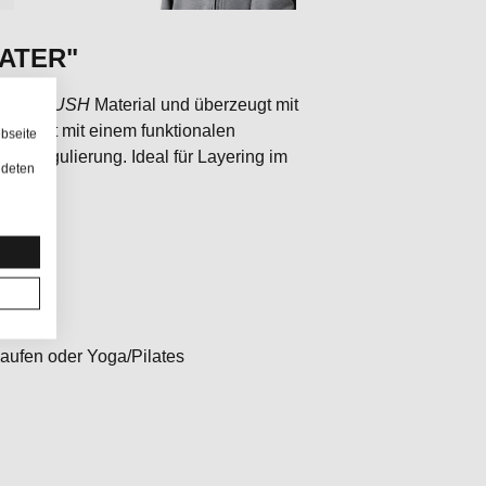
EATER"
ER BRUSH
Material und überzeugt mit
mbiniert mit einem funktionalen
bseite
aturregulierung. Ideal für Layering im
ndeten
Alltag.
rt
ung
 Laufen oder Yoga/Pilates