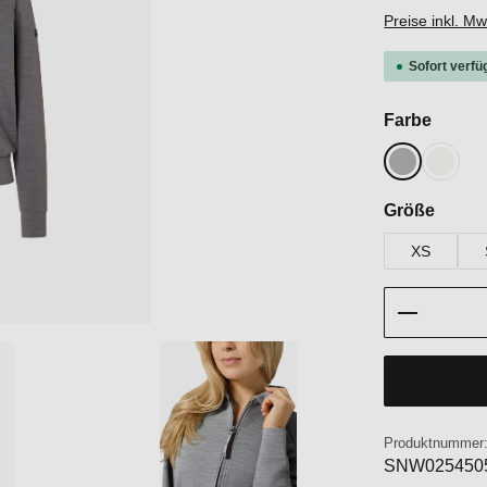
Preise inkl. M
Sofort verfü
auswä
Farbe
Cashmere G
Fresh 
auswä
Größe
XS
Produkt 
Produktnummer
SNW025450