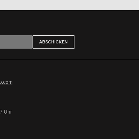
ABSCHICKEN
ierten Felder sind Pflichtfelder.
tzbestimmungen
zur Kenntnis
B
gelesen und bin mit ihnen
o.com
7 Uhr