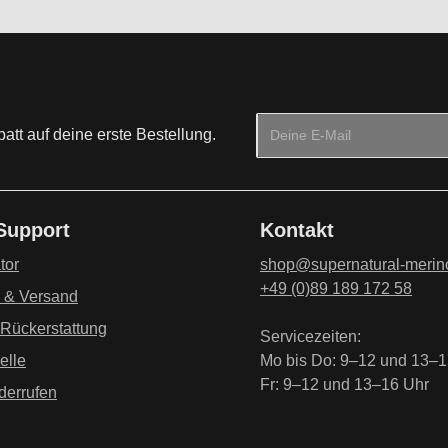
E-Mail-Adresse*
tt auf deine erste Bestellung.
Datenschutz
Die mit einem Stern (*) mark
Ich habe die
Datenschu
 Support
Kontakt
genommen und die
AG
einverstanden.
*
tor
shop@supernatural-merin
+49 (0)89 189 172 58
g & Versand
 Rückerstattung
Servicezeiten:
elle
Mo bis Do: 9–12 und 13–1
Fr: 9–12 und 13–16 Uhr
derrufen