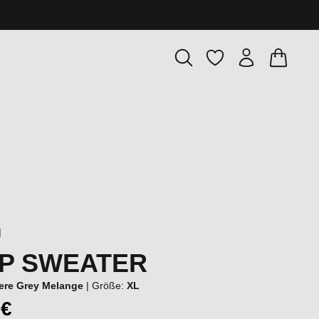
Warenkor
Du hast 0 Produkte
l
ZIP SWEATER
re Grey Melange
|
Größe:
XL
 €