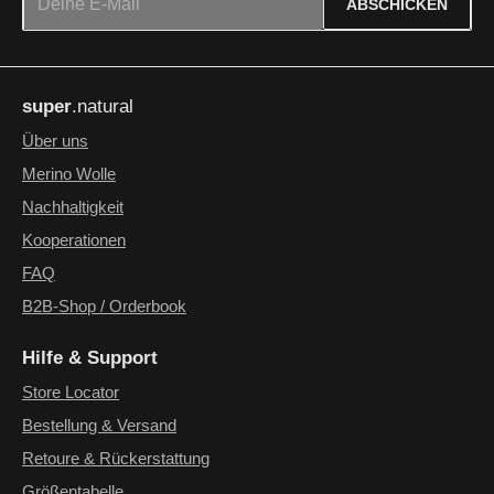
ABSCHICKEN
Datenschutz
Die mit einem Stern (*) markierten Felder sind Pflichtfelder.
Ich habe die
Datenschutzbestimmungen
zur Kenntnis
super
.natural
genommen und die
AGB
gelesen und bin mit ihnen
einverstanden.
*
Über uns
Merino Wolle
Nachhaltigkeit
Kooperationen
FAQ
B2B-Shop / Orderbook
Hilfe & Support
Store Locator
Bestellung & Versand
Retoure & Rückerstattung
Größentabelle