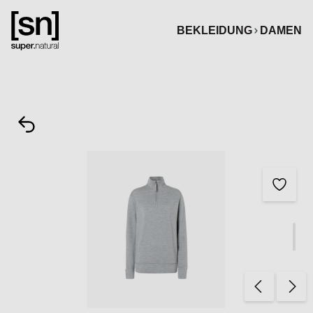
alt springen
BEKLEIDUNG
DAMEN
Bildergalerie überspringen