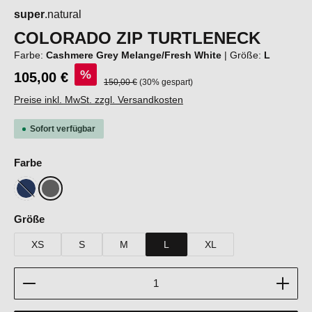
super
.natural
COLORADO ZIP TURTLENECK
Farbe:
Cashmere Grey Melange/Fresh White
|
Größe:
L
%
105,00 €
Regulärer Preis:
150,00 €
(30% gespart)
Preise inkl. MwSt. zzgl. Versandkosten
Sofort verfügbar
auswählen
Farbe
Blueberry/Fresh White
Cashmere Grey Melange/Fresh White
(Diese Option ist zurzeit nicht verfügbar.)
auswählen
Größe
XS
S
M
L
XL
Produkt Anzahl: Gib den gewünschten Wert ein oder b