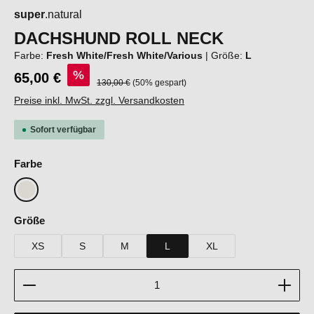
super
.natural
DACHSHUND ROLL NECK
Farbe:
Fresh White/Fresh White/Various
|
Größe:
L
%
65,00 €
Regulärer Preis:
130,00 €
(50% gespart)
Preise inkl. MwSt. zzgl. Versandkosten
Sofort verfügbar
auswählen
Farbe
Fresh White/Fresh White/Various
auswählen
Größe
XS
S
M
L
XL
Produkt Anzahl: Gib den gewünschten Wert ein oder b