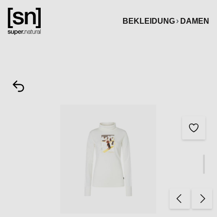
alt springen
BEKLEIDUNG
DAMEN
Bildergalerie überspringen