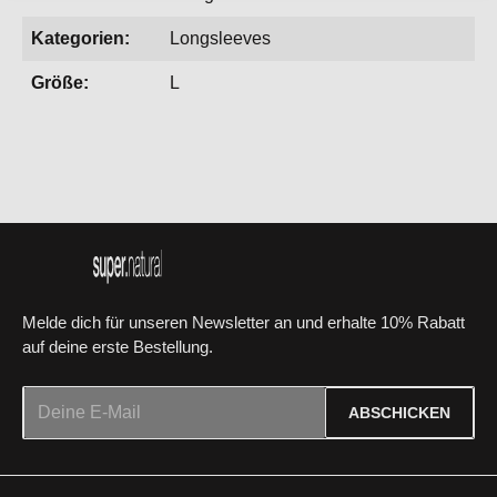
Kategorien:
Longsleeves
Größe:
L
Melde dich für unseren Newsletter an und erhalte 10% Rabatt
auf deine erste Bestellung.
E-Mail-Adresse*
ABSCHICKEN
Datenschutz
Die mit einem Stern (*) markierten Felder sind Pflichtfelder.
Ich habe die
Datenschutzbestimmungen
zur Kenntnis