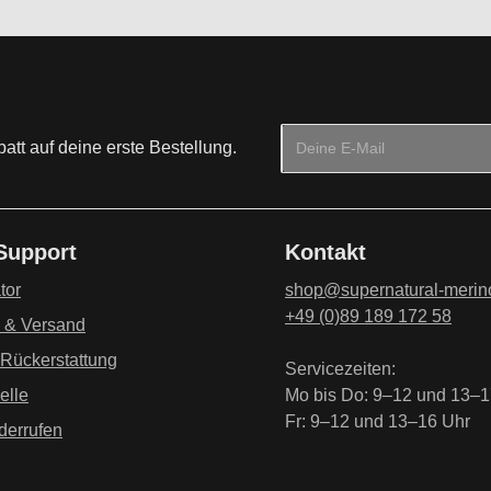
E-Mail-Adresse*
tt auf deine erste Bestellung.
Datenschutz
Die mit einem Stern (*) mark
Ich habe die
Datenschu
 Support
Kontakt
genommen und die
AG
einverstanden.
*
tor
shop@supernatural-merin
+49 (0)89 189 172 58
g & Versand
 Rückerstattung
Servicezeiten:
elle
Mo bis Do: 9–12 und 13–1
Fr: 9–12 und 13–16 Uhr
derrufen