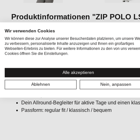
Produktinformationen "ZIP POLO L
Das
ZIP POLO LS
bringt Funktion in Form. Gefertigt aus
Wir verwenden Cookies
robusten Materialmischung aus 50% Merinowolle und 50% P
Wir können diese zur Analyse unserer Besucherdaten platzieren, um unsere We
zu verbessern, personalisierte Inhalte anzuzeigen und Ihnen ein großartiges
gleichzeitiger Strapazierfähigkeit. Der klassische
Polokr
Webseiten-Erlebnis zu bieten. Für weitere Informationen zu den von uns verwe
ergänzt und macht das Shirt zum flexiblen Begleiter für ak
Cookies öffnen Sie die Einstellungen.
Alle akzeptieren
ADVANCED WOOL 140 für optimale Atmungsaktivität
Langlebiges, pflegeleichtes Merino langarm Shirt , fü
Ablehnen
Nein, anpassen
Jersey mit einem Gewicht von 140 g/m²
Polo mit praktischem Reißverschluss
Dein Allround-Begleiter für aktive Tage und einen kl
Passform: regular fit / klassisch / bequem