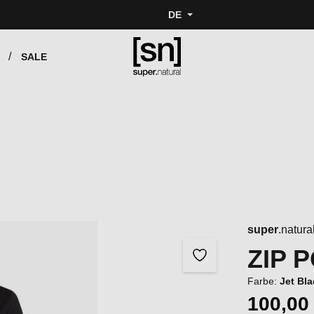
DE
SALE
super
.natura
ZIP 
Farbe:
Jet Bl
100,00