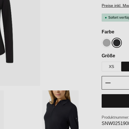
Preise inkl. M
Sofort verfü
auswä
Farbe
Cashmere G
Jet Bl
auswä
Größe
XS
Produkt 
Produktnummer
SNW025190