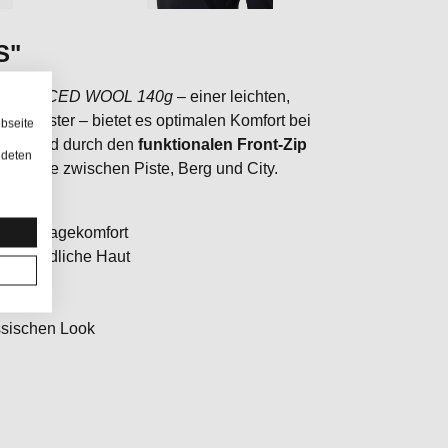
S"
ADVANCED WOOL 140g
– einer leichten,
olyester – bietet es optimalen Komfort bei
bseite
agen
wird durch den
funktionalen Front-Zip
ndeten
tive Tage zwischen Piste, Berg und City.
 und Tragekomfort
r empfindliche Haut
assischen Look