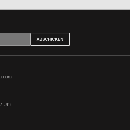
ABSCHICKEN
ierten Felder sind Pflichtfelder.
tzbestimmungen
zur Kenntnis
B
gelesen und bin mit ihnen
o.com
7 Uhr