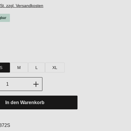
wSt. zzgl. Versandkosten
gbar
hlen
rey Melange
ack
hlen
S
M
L
XL
Anzahl: Gib den gewünschten Wert ein oder
In den Warenkorb
:
872S