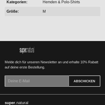
Kategorien:
Hemden & Polo-Shirts
Größe:
M
Melde dich für unseren Newsletter an und erhalte 10% Rabatt
auf deine erste Bestellung.
E-Mail-Adresse*
ABSCHICKEN
Datenschutz
Die mit einem Stern (*) markierten Felder sind Pflichtfelder.
Ich habe die
Datenschutzbestimmungen
zur Kenntnis
super
.natural
genommen und die
AGB
gelesen und bin mit ihnen