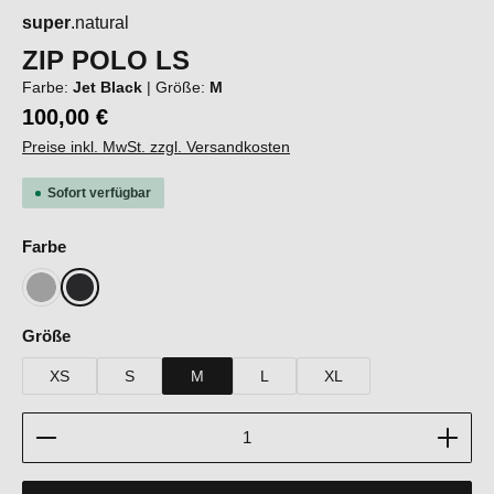
super
.natural
ZIP POLO LS
Farbe:
Jet Black
|
Größe:
M
100,00 €
Preise inkl. MwSt. zzgl. Versandkosten
Sofort verfügbar
auswählen
Farbe
Cashmere Grey Melange
Jet Black
auswählen
Größe
XS
S
M
L
XL
Produkt Anzahl: Gib den gewünschten Wert ein oder b