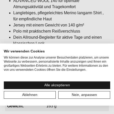
ADVANCED WOOL 140 für optimale
Atmungsaktivität und Tragekomfort
Langlebiges, pflegeleichtes Merino langarm Shirt ,
für empfindliche Haut
Jersey mit einem Gewicht von 140 g/m²
Polo mit praktischem Reißverschluss
Dein Allround-Begleiter für aktive Tage und einen
klassischen Look
Passform: regular fit / klassisch / bequem
Wir verwenden Cookies
Wir können diese zur Analyse unserer Besucherdaten platzieren, um unsere
Webseite zu verbessern, personalisierte Inhalte anzuzeigen und Ihnen ein
großartiges Webseiten-Erlebnis zu bieten. Für weitere Informationen zu den
von uns verwendeten Cookies öffnen Sie die Einstellungen.
Alle akzeptieren
Aktivitäten:
Bergsport, Lifestyle
Ablehnen
Nein, anpassen
Geschlecht:
Damen
Gewicht:
163 g