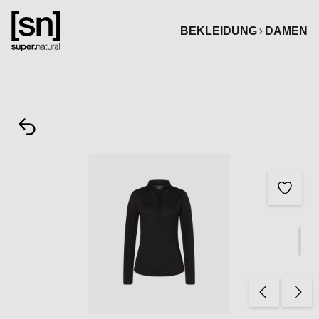
alt springen
BEKLEIDUNG
DAMEN
Bildergalerie überspringen