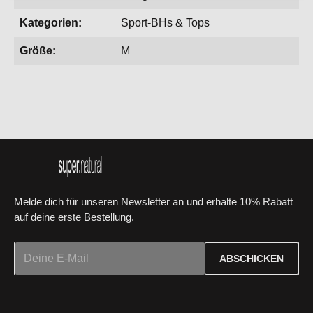
Kategorien:
Sport-BHs & Tops
Größe:
M
Melde dich für unseren Newsletter an und erhalte 10% Rabatt
auf deine erste Bestellung.
E-Mail-Adresse*
ABSCHICKEN
Datenschutz
Die mit einem Stern (*) markierten Felder sind Pflichtfelder.
Ich habe die
Datenschutzbestimmungen
zur Kenntnis