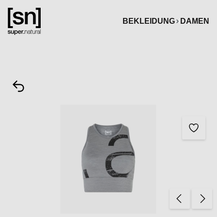
alt springen
BEKLEIDUNG
DAMEN
Bildergalerie überspringen