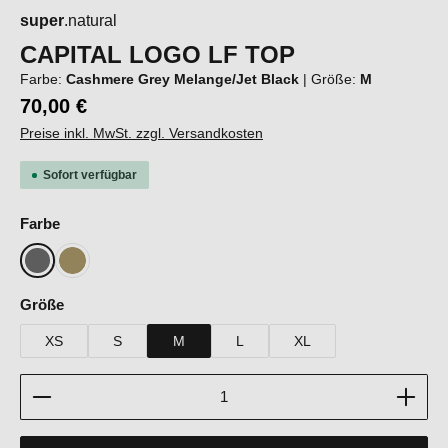
super
.natural
CAPITAL LOGO LF TOP
Farbe:
Cashmere Grey Melange/Jet Black
|
Größe:
M
70,00 €
Preise inkl. MwSt. zzgl. Versandkosten
Sofort verfügbar
auswählen
Farbe
Cashmere Grey Melange/Jet Black
Sahara/Dried Tobacco
auswählen
Größe
XS
S
M
L
XL
Produkt Anzahl: Gib den gewünschten Wert ein oder b