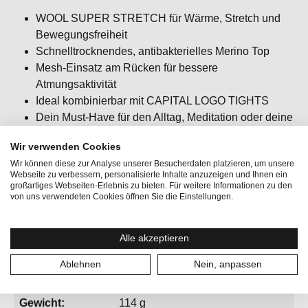
WOOL SUPER STRETCH für Wärme, Stretch und
Bewegungsfreiheit
Schnelltrocknendes, antibakterielles Merino Top
Mesh-Einsatz am Rücken für bessere
Atmungsaktivität
Ideal kombinierbar mit CAPITAL LOGO TIGHTS
Dein Must-Have für den Alltag, Meditation oder deine
Yoga/Piltes Session
Wir verwenden Cookies
Passform: slim fit / körpernah / figurbetont
Wir können diese zur Analyse unserer Besucherdaten platzieren, um unsere
Webseite zu verbessern, personalisierte Inhalte anzuzeigen und Ihnen ein
großartiges Webseiten-Erlebnis zu bieten. Für weitere Informationen zu den
von uns verwendeten Cookies öffnen Sie die Einstellungen.
Alle akzeptieren
Aktivitäten:
Fitness & Running, Yoga
Ablehnen
Nein, anpassen
Geschlecht:
Damen
Gewicht:
114 g