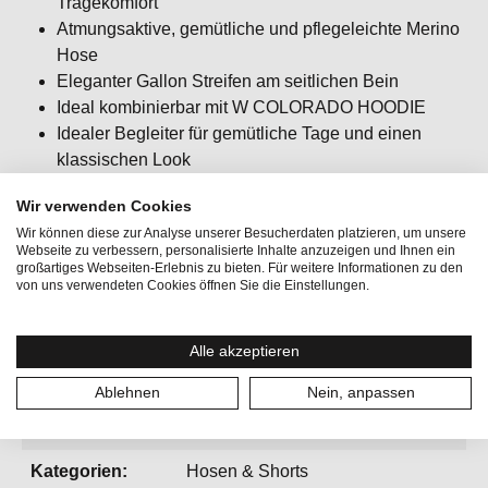
Tragekomfort
Atmungsaktive, gemütliche und pflegeleichte Merino
Hose
Eleganter Gallon Streifen am seitlichen Bein
Ideal kombinierbar mit W COLORADO HOODIE
Idealer Begleiter für gemütliche Tage und einen
klassischen Look
Passform: regular fit / klassisch / bequem
Wir verwenden Cookies
Wir können diese zur Analyse unserer Besucherdaten platzieren, um unsere
Webseite zu verbessern, personalisierte Inhalte anzuzeigen und Ihnen ein
großartiges Webseiten-Erlebnis zu bieten. Für weitere Informationen zu den
von uns verwendeten Cookies öffnen Sie die Einstellungen.
Aktivitäten:
Bergsport, Lifestyle, Yoga
Alle akzeptieren
Geschlecht:
Damen
Ablehnen
Nein, anpassen
Gewicht:
356 g
Kategorien:
Hosen & Shorts