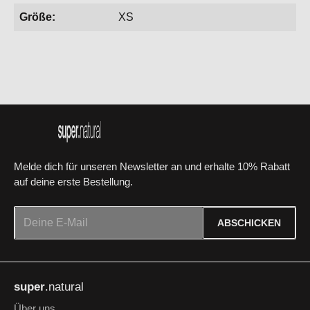
Größe:
XS
Melde dich für unseren Newsletter an und erhalte 10% Rabatt
auf deine erste Bestellung.
E-Mail-Adresse*
ABSCHICKEN
Datenschutz
Die mit einem Stern (*) markierten Felder sind Pflichtfelder.
Ich habe die
Datenschutzbestimmungen
zur Kenntnis
super
.natural
genommen und die
AGB
gelesen und bin mit ihnen
einverstanden.
*
Über uns