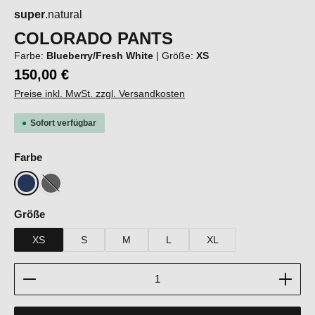
super
.natural
COLORADO PANTS
Farbe:
Blueberry/Fresh White
|
Größe:
XS
150,00 €
Preise inkl. MwSt. zzgl. Versandkosten
Sofort verfügbar
auswählen
Farbe
Blueberry/Fresh White
Cashmere Grey Melange/Fresh White
(Diese Option ist zurzeit nicht verfügbar.)
auswählen
Größe
XS
S
M
L
XL
Produkt Anzahl: Gib den gewünschten Wert ein oder b