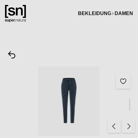
alt springen
BEKLEIDUNG
DAMEN
Bildergalerie überspringen