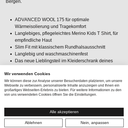
Bergen.
ADVANCED WOOL 175 für optimale
Wärmeisolierung und Tragekomfort
Langlebiges, pflegeleichtes Merino Kids T Shirt, für
empfindliche Haut
Slim Fit mit klassischem Rundhalsausschnitt
Langlebig und waschmaschinenfest
Das neue Lieblingsteil im Kleiderschrank deines
Kindes! Ob als First Layer beim Wintersport, an
Wir verwenden Cookies
kühlen Wintertagen oder für gemütliche Tage -
Wir können diese zur Analyse unserer Besucherdaten platzieren, um unsere
ausziehen fällt schwer.
Webseite zu verbessern, personalisierte Inhalte anzuzeigen und Ihnen ein
Passform: slim fit / körpernah / figurbetont
großartiges Webseiten-Erlebnis zu bieten. Für weitere Informationen zu den
von uns verwendeten Cookies öffnen Sie die Einstellungen.
Alle akzeptieren
Ablehnen
Nein, anpassen