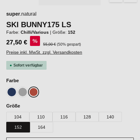
super
.natural
SKI BUNNY175 LS
Farbe:
Chilli/Various
|
Größe:
152
%
27,50 €
Regulärer Preis:
55,00 €
(50% gespart)
Preise inkl. MwSt. zzgl. Versandkosten
Sofort verfügbar
auswählen
Farbe
Blueberry/Various
Cashmere Grey Melange/Various
Chilli/Various
auswählen
Größe
104
110
116
128
140
152
164