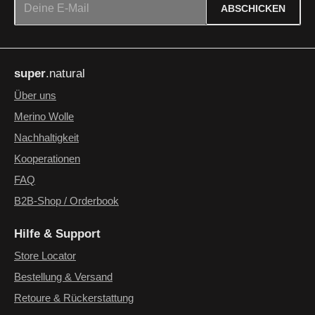
ABSCHICKEN
Datenschutz
Die mit einem Stern (*) markierten Felder sind Pflichtfelder.
Ich habe die
Datenschutzbestimmungen
zur Kenntnis
super
.natural
genommen und die
AGB
gelesen und bin mit ihnen
einverstanden.
*
Über uns
Merino Wolle
Nachhaltigkeit
Kooperationen
FAQ
B2B-Shop / Orderbook
Hilfe & Support
Store Locator
Bestellung & Versand
Retoure & Rückerstattung