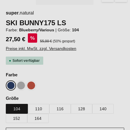
super
.natural
SKI BUNNY175 LS
Farbe:
Blueberry/Various
|
Größe:
104
%
27,50 €
Regulärer Preis:
55,00 €
(50% gespart)
Preise inkl. MwSt. zzgl. Versandkosten
Sofort verfügbar
auswählen
Farbe
Blueberry/Various
Cashmere Grey Melange/Various
Chilli/Various
auswählen
Größe
104
110
116
128
140
152
164