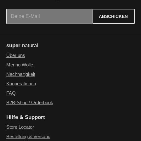
E-Mail-Adresse*
ABSCHICKEN
Datenschutz
Die mit einem Stern (*) markierten Felder sind Pflichtfelder.
Ich habe die
Datenschutzbestimmungen
zur Kenntnis
super
.natural
genommen und die
AGB
gelesen und bin mit ihnen
einverstanden.
*
Über uns
Merino Wolle
Nachhaltigkeit
Kooperationen
FAQ
B2B-Shop / Orderbook
Hilfe & Support
Store Locator
Bestellung & Versand