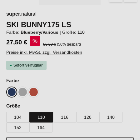
super
.natural
SKI BUNNY175 LS
Farbe:
Blueberry/Various
|
Größe:
110
%
27,50 €
Regulärer Preis:
55,00 €
(50% gespart)
Preise inkl. MwSt. zzgl. Versandkosten
Sofort verfügbar
auswählen
Farbe
Blueberry/Various
Cashmere Grey Melange/Various
Chilli/Various
auswählen
Größe
104
110
116
128
140
152
164