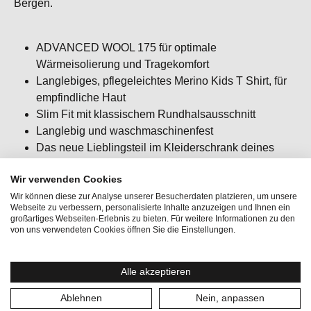
Bergen.
ADVANCED WOOL 175 für optimale
Wärmeisolierung und Tragekomfort
Langlebiges, pflegeleichtes Merino Kids T Shirt, für
empfindliche Haut
Slim Fit mit klassischem Rundhalsausschnitt
Langlebig und waschmaschinenfest
Das neue Lieblingsteil im Kleiderschrank deines
Kindes! Ob als First Layer beim Wintersport, an
Wir verwenden Cookies
kühlen Wintertagen oder für gemütliche Tage -
Wir können diese zur Analyse unserer Besucherdaten platzieren, um unsere
ausziehen fällt schwer.
Webseite zu verbessern, personalisierte Inhalte anzuzeigen und Ihnen ein
Passform: slim fit / körpernah / figurbetont
großartiges Webseiten-Erlebnis zu bieten. Für weitere Informationen zu den
von uns verwendeten Cookies öffnen Sie die Einstellungen.
Alle akzeptieren
Ablehnen
Nein, anpassen