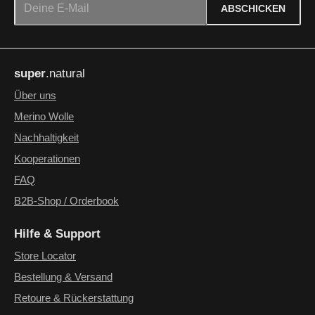
ABSCHICKEN
Datenschutz
Die mit einem Stern (*) markierten Felder sind Pflichtfelder.
Ich habe die
Datenschutzbestimmungen
zur Kenntnis
super
.natural
genommen und die
AGB
gelesen und bin mit ihnen
einverstanden.
*
Über uns
Merino Wolle
Nachhaltigkeit
Kooperationen
FAQ
B2B-Shop / Orderbook
Hilfe & Support
Store Locator
Bestellung & Versand
Retoure & Rückerstattung