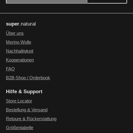
Datenschutz
Die mit einem Stern (*) markierten Felder sind Pflichtfelder.
Ich habe die
Datenschutzbestimmungen
zur Kenntnis
super
.natural
genommen und die
AGB
gelesen und bin mit ihnen
einverstanden.
*
Über uns
Merino Wolle
Nachhaltigkeit
Kooperationen
FAQ
B2B-Shop / Orderbook
Hilfe & Support
Store Locator
Bestellung & Versand
Retoure & Rückerstattung
Größentabelle