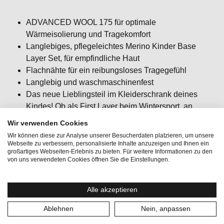
ADVANCED WOOL 175 für optimale
Wärmeisolierung und Tragekomfort
Langlebiges, pflegeleichtes Merino Kinder Base
Layer Set, für empfindliche Haut
Flachnähte für ein reibungsloses Tragegefühl
Langlebig und waschmaschinenfest
Das neue Lieblingsteil im Kleiderschrank deines
Kindes! Ob als First Layer beim Wintersport, an
kühlen Wintertagen oder für gemütliche Tage -
Wir verwenden Cookies
ausziehen fällt schwer.
Wir können diese zur Analyse unserer Besucherdaten platzieren, um unsere
Passform: slim fit / körpernah / figurbetont
Webseite zu verbessern, personalisierte Inhalte anzuzeigen und Ihnen ein
großartiges Webseiten-Erlebnis zu bieten. Für weitere Informationen zu den
von uns verwendeten Cookies öffnen Sie die Einstellungen.
Alle akzeptieren
Ablehnen
Nein, anpassen
Aktionen:
SaleWinter