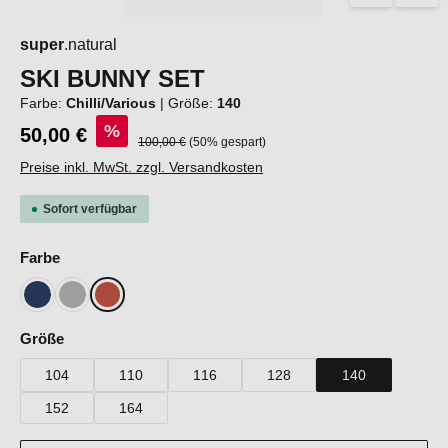
super
.natural
SKI BUNNY SET
Farbe:
Chilli/Various
|
Größe:
140
%
50,00 €
Regulärer Preis:
100,00 €
(50% gespart)
Preise inkl. MwSt. zzgl. Versandkosten
Sofort verfügbar
auswählen
Farbe
Blueberry/Various
Cashmere Grey Melange/Various
Chilli/Various
auswählen
Größe
104
110
116
128
140
152
164