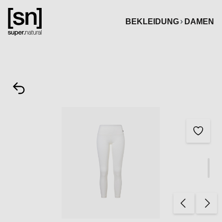
alt springen
BEKLEIDUNG
DAMEN
Bildergalerie überspringen