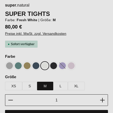
super
.natural
SUPER TIGHTS
Farbe:
Fresh White
|
Größe:
M
80,00 €
Preise inkl. MwSt. zzgl. Versandkosten
Sofort verfügbar
auswählen
Farbe
Cashmere Grey Melange
Lagoon Green
Sahara
Blueberry
Fresh White
Jet Black
Lavender
Orchid Ice
(Diese Option ist zurzeit nicht verfügb
auswählen
Größe
XS
S
M
L
XL
Produkt Anzahl: Gib den gewünschten Wert ein oder b