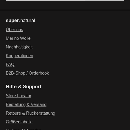
Datenschutz
Die mit einem Stern (*) markierten Felder sind Pflichtfelder.
Ich habe die
Datenschutzbestimmungen
zur Kenntnis
super
.natural
genommen und die
AGB
gelesen und bin mit ihnen
einverstanden.
*
Über uns
Merino Wolle
Nachhaltigkeit
Kooperationen
FAQ
B2B-Shop / Orderbook
Hilfe & Support
Store Locator
Bestellung & Versand
Retoure & Rückerstattung
Größentabelle