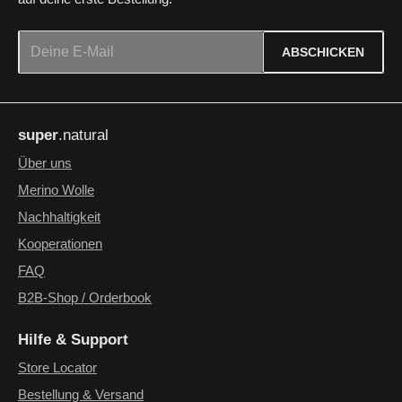
E-Mail-Adresse*
ABSCHICKEN
Datenschutz
Die mit einem Stern (*) markierten Felder sind Pflichtfelder.
Ich habe die
Datenschutzbestimmungen
zur Kenntnis
super
.natural
genommen und die
AGB
gelesen und bin mit ihnen
einverstanden.
*
Über uns
Merino Wolle
Nachhaltigkeit
Kooperationen
FAQ
B2B-Shop / Orderbook
Hilfe & Support
Store Locator
Bestellung & Versand