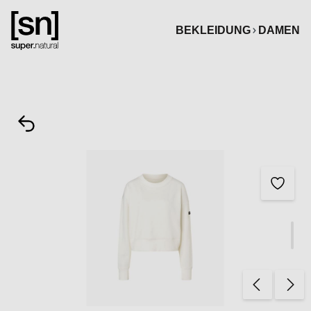
alt springen
BEKLEIDUNG
DAMEN
Bildergalerie überspringen