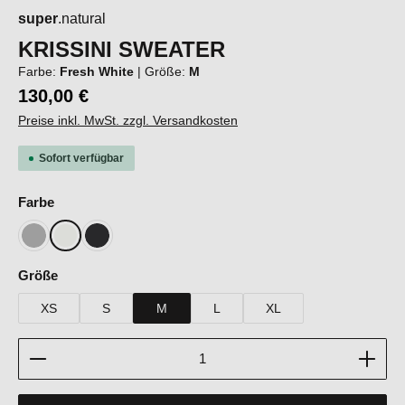
super
.natural
KRISSINI SWEATER
Farbe:
Fresh White
|
Größe:
M
130,00 €
Preise inkl. MwSt. zzgl. Versandkosten
Sofort verfügbar
auswählen
Farbe
Cashmere Grey Melange
Fresh White
Jet Black
auswählen
Größe
XS
S
M
L
XL
Produkt Anzahl: Gib den gewünschten Wert ein oder b