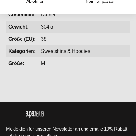
Ablehnen
Nein, anpassen
Homewear, Lifestyle, Reisen, Yoga
Geschlecht:
Damen
Gewicht:
304 g
Größe (EU):
38
Kategorien:
Sweatshirts & Hoodies
Größe:
M
Melde dich für unseren Newsletter an und erhalte 10% Rabatt
auf deine erste Bestellung.