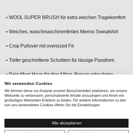
• WOOL SUPER BRUSH für extra weichen Tragekomfort
• Weiches, waschmaschinenfestes Merino Sweatshirt
• Crop Pullover mit oversized Fit
• Tiefer geschnittene Schultern für lässige Passform
• Dein Must-Have für den Alltag, Reisen oder deine
Yoga/Pilates Session
Wir verwenden Cookies
Wir können diese zur Analyse unserer Besucherdaten platzieren, um unsere
Webseite zu verbessern, personalisierte Inhalte anzuzeigen und Ihnen ein
großartiges Webseiten-Erlebnis zu bieten. Für weitere Informationen zu den
von uns verwendeten Cookies öffnen Sie die Einstellungen.
Alle akzeptieren
Aktivitäten:
Bergsport, Fitness & Running,