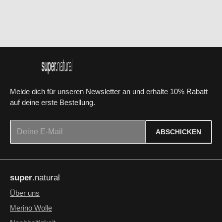
Melde dich für unseren Newsletter an und erhalte 10% Rabatt
auf deine erste Bestellung.
E-Mail-Adresse*
ABSCHICKEN
Datenschutz
Die mit einem Stern (*) markierten Felder sind Pflichtfelder.
Ich habe die
Datenschutzbestimmungen
zur Kenntnis
super
.natural
genommen und die
AGB
gelesen und bin mit ihnen
einverstanden.
*
Über uns
Merino Wolle