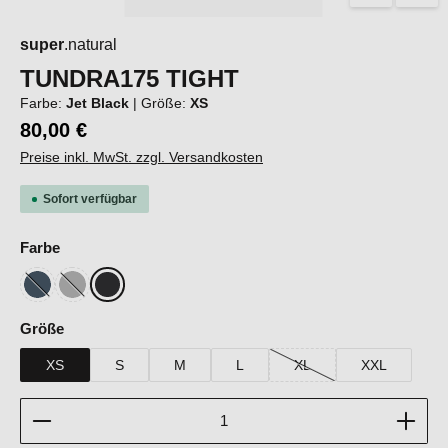
super
.natural
TUNDRA175 TIGHT
Farbe:
Jet Black
|
Größe:
XS
80,00 €
Preise inkl. MwSt. zzgl. Versandkosten
Sofort verfügbar
auswählen
Farbe
Blueberry
Cashmere Grey Melange
Jet Black
(Diese Option ist zurzeit nicht verfügbar.)
(Diese Option ist zurzeit nicht verfügbar.)
auswählen
Größe
XS
S
M
L
XL
XXL
(Diese Option ist zurzeit ni
Produkt Anzahl: Gib den gewünschten Wert ein oder b