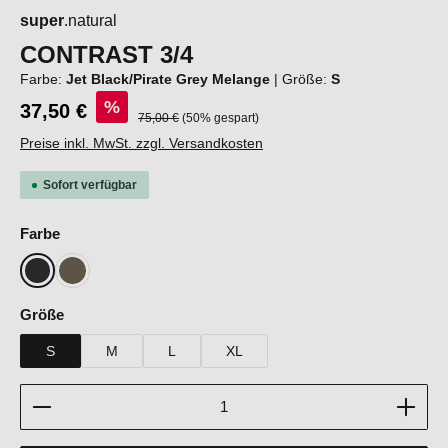
super
.natural
CONTRAST 3/4
Farbe:
Jet Black/Pirate Grey Melange
|
Größe:
S
%
37,50 €
Regulärer Preis:
75,00 €
(50% gespart)
Preise inkl. MwSt. zzgl. Versandkosten
Sofort verfügbar
auswählen
Farbe
Jet Black/Pirate Grey Melange
Stone Grey/Blueberry
auswählen
Größe
S
M
L
XL
Produkt Anzahl: Gib den gewünschten Wert ein oder b