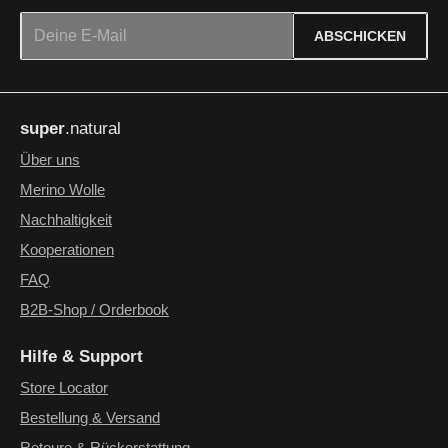
E-Mail-Adresse*
ABSCHICKEN
Datenschutz
Die mit einem Stern (*) markierten Felder sind Pflichtfelder.
Ich habe die
Datenschutzbestimmungen
zur Kenntnis
super
.natural
genommen und die
AGB
gelesen und bin mit ihnen
einverstanden.
*
Über uns
Merino Wolle
Nachhaltigkeit
Kooperationen
FAQ
B2B-Shop / Orderbook
Hilfe & Support
Store Locator
Bestellung & Versand