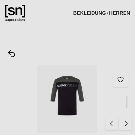
alt springen
BEKLEIDUNG
HERREN
Bildergalerie überspringen