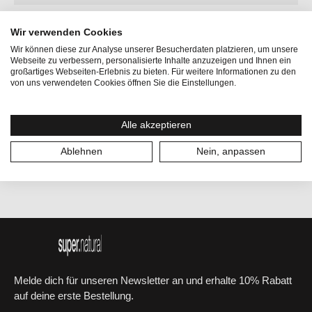
Geschlecht:
Herren
Wir verwenden Cookies
Größe (EU):
46
Wir können diese zur Analyse unserer Besucherdaten platzieren, um unsere
Webseite zu verbessern, personalisierte Inhalte anzuzeigen und Ihnen ein
großartiges Webseiten-Erlebnis zu bieten. Für weitere Informationen zu den
Kategorien:
T-Shirts
von uns verwendeten Cookies öffnen Sie die Einstellungen.
Größe:
S
Alle akzeptieren
Materialgewicht:
Lightweight
Ablehnen
Nein, anpassen
Melde dich für unseren Newsletter an und erhalte 10% Rabatt
auf deine erste Bestellung.