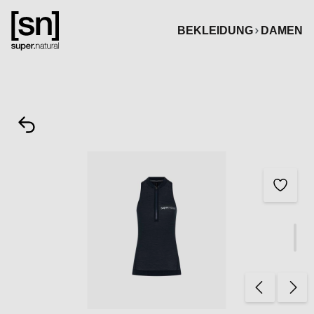
alt springen
BEKLEIDUNG
DAMEN
Bildergalerie überspringen