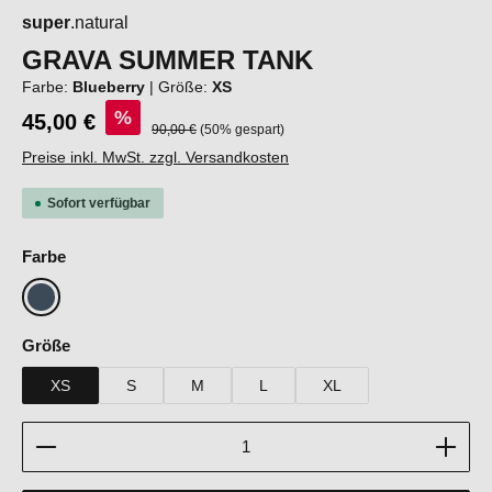
super
.natural
GRAVA SUMMER TANK
Farbe:
Blueberry
|
Größe:
XS
%
45,00 €
Regulärer Preis:
90,00 €
(50% gespart)
Preise inkl. MwSt. zzgl. Versandkosten
Sofort verfügbar
auswählen
Farbe
Blueberry
auswählen
Größe
XS
S
M
L
XL
Produkt Anzahl: Gib den gewünschten Wert ein oder b