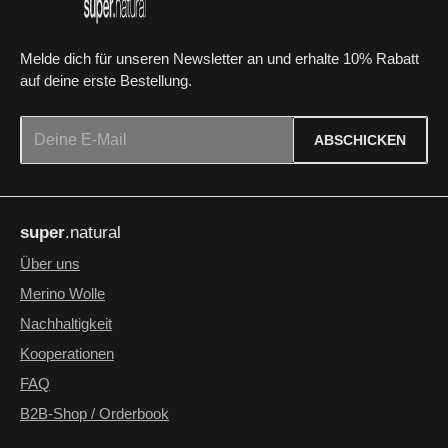
Melde dich für unseren Newsletter an und erhalte 10% Rabatt
auf deine erste Bestellung.
E-Mail-Adresse*
ABSCHICKEN
Datenschutz
Die mit einem Stern (*) markierten Felder sind Pflichtfelder.
Ich habe die
Datenschutzbestimmungen
zur Kenntnis
super
.natural
genommen und die
AGB
gelesen und bin mit ihnen
einverstanden.
*
Über uns
Merino Wolle
Nachhaltigkeit
Kooperationen
FAQ
B2B-Shop / Orderbook