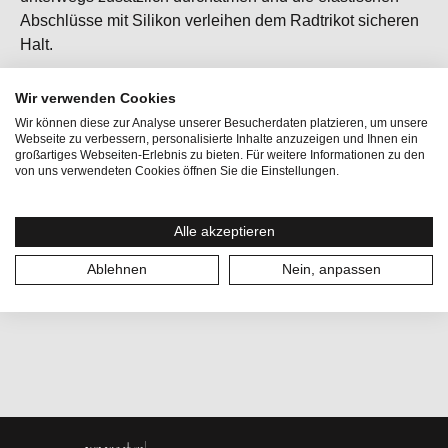
Abschlüsse mit Silikon verleihen dem Radtrikot sicheren
Halt.
Wir verwenden Cookies
Wir können diese zur Analyse unserer Besucherdaten platzieren, um unsere
Aktivitäten:
Radfahren
Webseite zu verbessern, personalisierte Inhalte anzuzeigen und Ihnen ein
großartiges Webseiten-Erlebnis zu bieten. Für weitere Informationen zu den
Geschlecht:
Damen
von uns verwendeten Cookies öffnen Sie die Einstellungen.
Größe (EU):
34
Alle akzeptieren
Kategorien:
Trikots
Ablehnen
Nein, anpassen
Größe:
XS