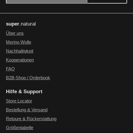
Datenschutz
Die mit einem Stern (*) markierten Felder sind Pflichtfelder.
Ich habe die
Datenschutzbestimmungen
zur Kenntnis
super
.natural
genommen und die
AGB
gelesen und bin mit ihnen
einverstanden.
*
Über uns
Merino Wolle
Nachhaltigkeit
Kooperationen
FAQ
B2B-Shop / Orderbook
Hilfe & Support
Store Locator
Bestellung & Versand
Retoure & Rückerstattung
Größentabelle