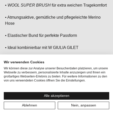
•
WOOL SUPER BRUSH
für extra weichen Tragekomfort
• Atmungsaktive, gemütliche und pflegeleichte Merino
Hose
• Elastischer Bund für perfekte Passform
• Ideal kombinierbar mit W GIULIA GILET
• Der ideale Begleiter für den Alltag oder entspannte
Wir verwenden Cookies
Stunden
Wir können diese zur Analyse unserer Besucherdaten platzieren, um unsere
Webseite zu verbessern, personalisierte Inhalte anzuzeigen und Ihnen ein
großartiges Webseiten-Erlebnis zu bieten. Für weitere Informationen zu den
von uns verwendeten Cookies öffnen Sie die Einstellungen.
Aktionen:
SaleWinter
Alle akzeptieren
Aktivitäten:
Homewear, Lifestyle, Reisen
Ablehnen
Nein, anpassen
Geschlecht:
Damen