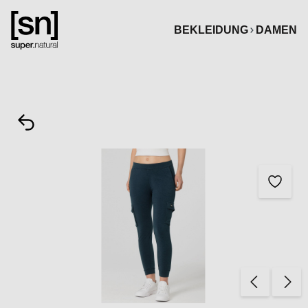
alt springen
BEKLEIDUNG
DAMEN
Bildergalerie überspringen