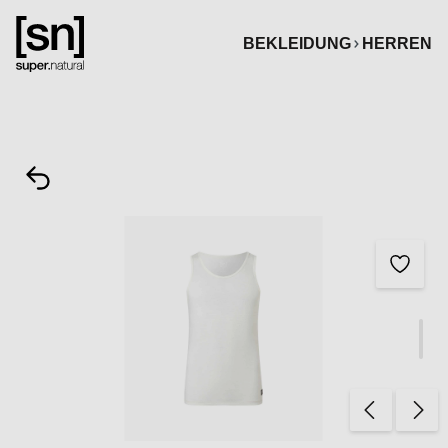
alt springen
BEKLEIDUNG
HERREN
Bildergalerie überspringen