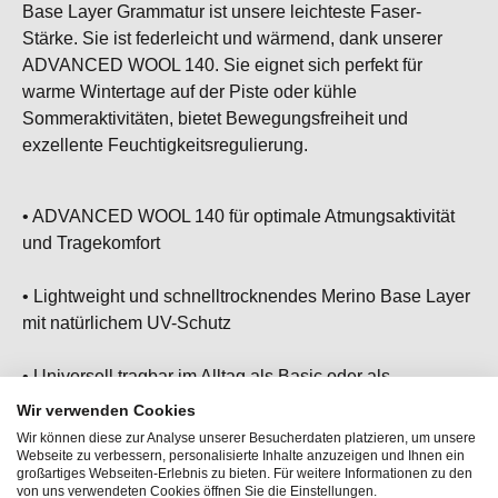
Base Layer Grammatur ist unsere leichteste Faser-
Stärke. Sie ist federleicht und wärmend, dank unserer
ADVANCED WOOL 140. Sie eignet sich perfekt für
warme Wintertage auf der Piste oder kühle
Sommeraktivitäten, bietet Bewegungsfreiheit und
exzellente Feuchtigkeitsregulierung.
• ADVANCED WOOL 140 für optimale Atmungsaktivität
und Tragekomfort
• Lightweight und schnelltrocknendes Merino Base Layer
mit natürlichem UV-Schutz
• Universell tragbar im Alltag als Basic oder als
Funktionsunterwäsche
Wir verwenden Cookies
Wir können diese zur Analyse unserer Besucherdaten platzieren, um unsere
• Ärmellos mit Rundhalsausschnitt
Webseite zu verbessern, personalisierte Inhalte anzuzeigen und Ihnen ein
großartiges Webseiten-Erlebnis zu bieten. Für weitere Informationen zu den
von uns verwendeten Cookies öffnen Sie die Einstellungen.