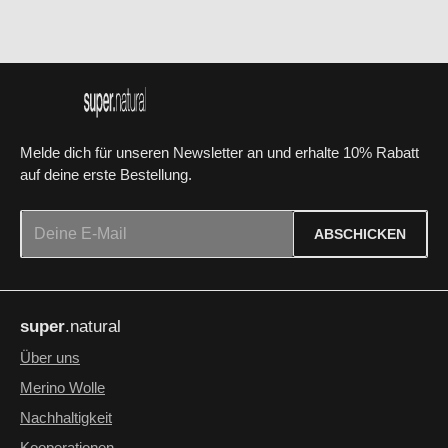
Melde dich für unseren Newsletter an und erhalte 10% Rabatt
auf deine erste Bestellung.
E-Mail-Adresse*
ABSCHICKEN
Datenschutz
Die mit einem Stern (*) markierten Felder sind Pflichtfelder.
Ich habe die
Datenschutzbestimmungen
zur Kenntnis
super
.natural
genommen und die
AGB
gelesen und bin mit ihnen
einverstanden.
*
Über uns
Merino Wolle
Nachhaltigkeit