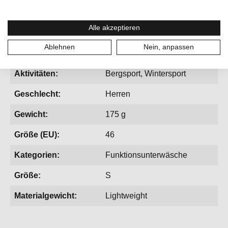
• Ideal als Baselayer für warme Wintertage und kühle
Sommeraktivitäten
Alle akzeptieren
Ablehnen
Nein, anpassen
Aktivitäten:
Bergsport, Wintersport
Geschlecht:
Herren
Gewicht:
175 g
Größe (EU):
46
Kategorien:
Funktionsunterwäsche
Größe:
S
Materialgewicht:
Lightweight