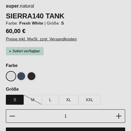
super
.natural
SIERRA140 TANK
Farbe:
Fresh White
|
Größe:
S
60,00 €
Preise inkl. MwSt. zzgl. Versandkosten
Sofort verfügbar
auswählen
Farbe
Fresh White
Blueberry
Jet Black
auswählen
Größe
S
M
L
XL
XXL
(Diese Option ist zurzeit nicht verfügbar.)
Produkt Anzahl: Gib den gewünschten Wert ein oder b