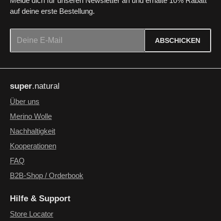
Melde dich für unseren Newsletter an und erhalte 10% Rabatt
auf deine erste Bestellung.
E-Mail-Adresse*
ABSCHICKEN
Datenschutz
Die mit einem Stern (*) markierten Felder sind Pflichtfelder.
Ich habe die
Datenschutzbestimmungen
zur Kenntnis
super
.natural
genommen und die
AGB
gelesen und bin mit ihnen
einverstanden.
*
Über uns
Merino Wolle
Nachhaltigkeit
Kooperationen
FAQ
B2B-Shop / Orderbook
Hilfe & Support
Store Locator