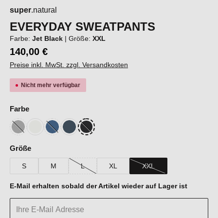
super
.natural
EVERYDAY SWEATPANTS
Farbe:
Jet Black
|
Größe:
XXL
140,00 €
Preise inkl. MwSt. zzgl. Versandkosten
Nicht mehr verfügbar
auswählen
Farbe
Cashmere Grey Melange
Fresh White
Ocean Blue
Blueberry
Jet Black
(Diese Option ist zurzeit nicht verfügbar.)
(Diese Option ist zurzeit nicht verfügbar.)
(Diese Option ist zurzeit nicht verfügbar.)
auswählen
Größe
S
M
L
XL
XXL
(Diese Option ist zurzeit nicht verfügbar.)
(Diese Option ist zurzeit ni
E-Mail erhalten sobald der Artikel wieder auf Lager ist