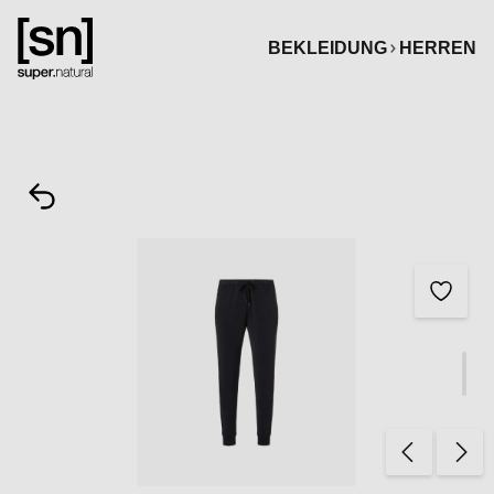
alt springen
BEKLEIDUNG
HERREN
Bildergalerie überspringen