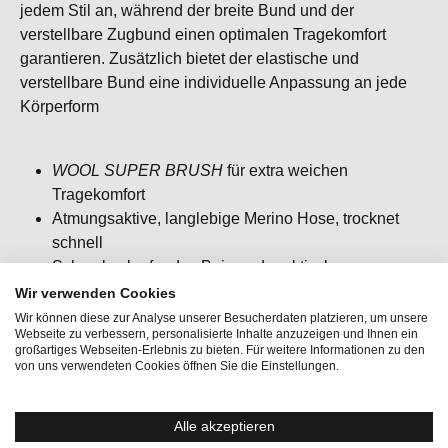
jedem Stil an, während der breite Bund und der
verstellbare Zugbund einen optimalen Tragekomfort
garantieren. Zusätzlich bietet der elastische und
verstellbare Bund eine individuelle Anpassung an jede
Körperform
WOOL SUPER BRUSH
für extra weichen
Tragekomfort
Atmungsaktive, langlebige Merino Hose, trocknet
schnell
Schmal zulaufendes Bein und praktische
Seitentaschen mit Reißverschluss
Wir verwenden Cookies
Ideal kombiniert mit
EVERYDAY HOODIE
Wir können diese zur Analyse unserer Besucherdaten platzieren, um unsere
Webseite zu verbessern, personalisierte Inhalte anzuzeigen und Ihnen ein
Der ideale Begleiter für den Alltag oder entspannte
großartiges Webseiten-Erlebnis zu bieten. Für weitere Informationen zu den
Stunden
von uns verwendeten Cookies öffnen Sie die Einstellungen.
Alle akzeptieren