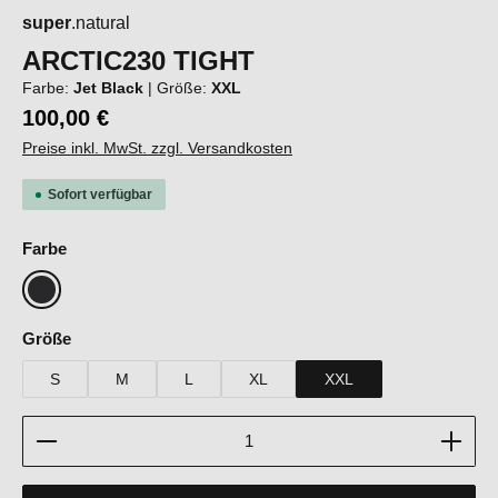
super
.natural
ARCTIC230 TIGHT
Farbe:
Jet Black
|
Größe:
XXL
100,00 €
Preise inkl. MwSt. zzgl. Versandkosten
Sofort verfügbar
auswählen
Farbe
Jet Black
auswählen
Größe
S
M
L
XL
XXL
Produkt Anzahl: Gib den gewünschten Wert ein oder b