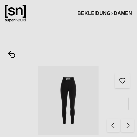
alt springen
BEKLEIDUNG
DAMEN
Bildergalerie überspringen