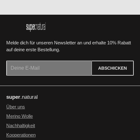
Melde dich für unseren Newsletter an und erhalte 10% Rabatt
auf deine erste Bestellung.
E-Mail-Adresse*
ABSCHICKEN
Datenschutz
Die mit einem Stern (*) markierten Felder sind Pflichtfelder.
Ich habe die
Datenschutzbestimmungen
zur Kenntnis
super
.natural
genommen und die
AGB
gelesen und bin mit ihnen
einverstanden.
*
Über uns
Merino Wolle
Nachhaltigkeit
Kooperationen