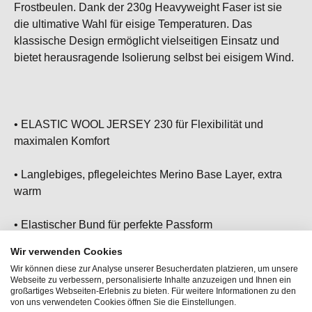
Frostbeulen. Dank der 230g Heavyweight Faser ist sie
die ultimative Wahl für eisige Temperaturen. Das
klassische Design ermöglicht vielseitigen Einsatz und
bietet herausragende Isolierung selbst bei eisigem Wind.
• ELASTIC WOOL JERSEY 230 für Flexibilität und
maximalen Komfort
• Langlebiges, pflegeleichtes Merino Base Layer, extra
warm
• Elastischer Bund für perfekte Passform
Wir verwenden Cookies
• Ideal kombinierbar mit ARCTIC230 LS
Wir können diese zur Analyse unserer Besucherdaten platzieren, um unsere
Webseite zu verbessern, personalisierte Inhalte anzuzeigen und Ihnen ein
• Unser Baselayer für maximale Wärmeleistung bei
großartiges Webseiten-Erlebnis zu bieten. Für weitere Informationen zu den
von uns verwendeten Cookies öffnen Sie die Einstellungen.
frostigen Bedingungen