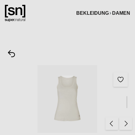
alt springen
BEKLEIDUNG
DAMEN
Bildergalerie überspringen