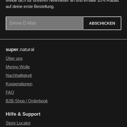
Melde dich für unseren Newsletter an und erhalte 10% Rabatt
auf deine erste Bestellung.
E-Mail-Adresse*
ABSCHICKEN
Datenschutz
Die mit einem Stern (*) markierten Felder sind Pflichtfelder.
Ich habe die
Datenschutzbestimmungen
zur Kenntnis
super
.natural
genommen und die
AGB
gelesen und bin mit ihnen
einverstanden.
*
Über uns
Merino Wolle
Nachhaltigkeit
Kooperationen
FAQ
B2B-Shop / Orderbook
Hilfe & Support
Store Locator