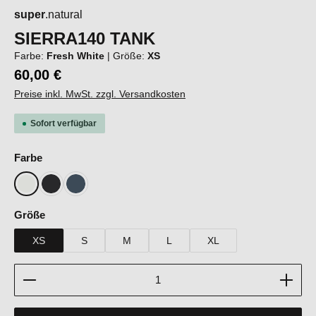
super
.natural
SIERRA140 TANK
Farbe:
Fresh White
|
Größe:
XS
60,00 €
Preise inkl. MwSt. zzgl. Versandkosten
Sofort verfügbar
auswählen
Farbe
Fresh White
Jet Black
Blueberry
auswählen
Größe
XS
S
M
L
XL
Produkt Anzahl: Gib den gewünschten Wert ein oder b