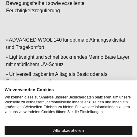
Bewegungsfreiheit sowie exzellente
Feuchtigkeitsregulierung.
• ADVANCED WOOL 140 für optimale Atmungsaktivität
und Tragekomfort
•
Lightweight und schnelltrocknendes Merino Base Layer
mit natürlichem UV-Schutz
• Universell tragbar im Alltag als Basic oder als
Funktionsunterwäsche
Wir verwenden Cookies
• Ärmellos mit Rundhalsausschnitt
Wir können diese zur Analyse unserer Besucherdaten platzieren, um unsere
• Ideal als Baselayer für warme Wintertage und kühle
Webseite zu verbessern, personalisierte Inhalte anzuzeigen und Ihnen ein
großartiges Webseiten-Erlebnis zu bieten. Für weitere Informationen zu den
Sommeraktivitäten
von uns verwendeten Cookies öffnen Sie die Einstellungen.
Alle akzeptieren
Aktivitäten:
Bergsport, Lifestyle