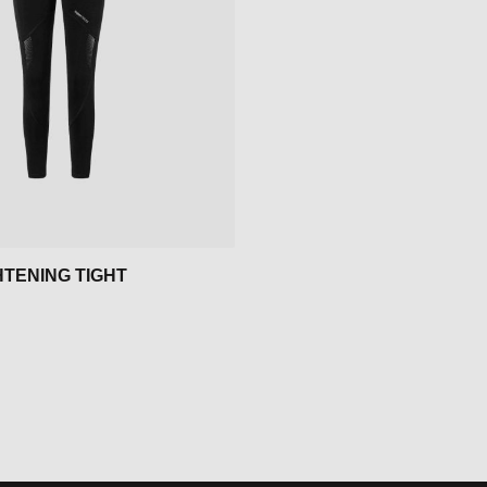
HTENING TIGHT
: