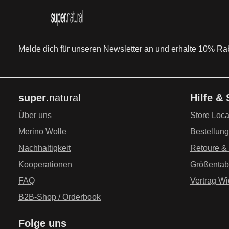
ü
ü
g
g
b
b
a
a
r
r
Melde dich für unseren Newsletter an und erhalte 10% Raba
super
.natural
Hilfe &
Über uns
Store Loca
Merino Wolle
Bestellun
Nachhaltigkeit
Retoure &
Kooperationen
Größentab
FAQ
Vertrag Wi
B2B-Shop / Orderbook
Folge uns