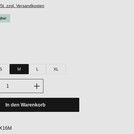
wSt. zzgl. Versandkosten
gbar
hlen
Ink
st zurzeit nicht verfügbar.)
hlen
S
M
L
XL
Anzahl: Gib den gewünschten Wert ein oder
In den Warenkorb
:
X16M