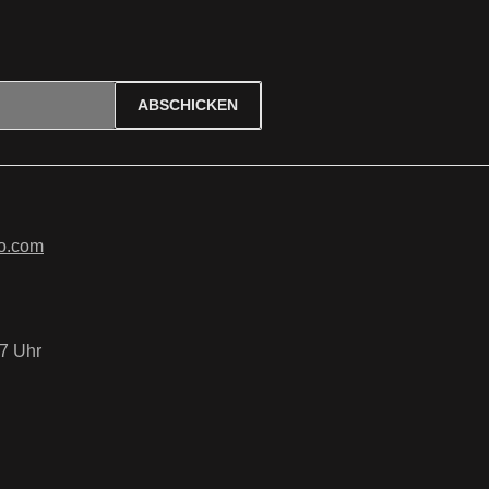
ABSCHICKEN
ierten Felder sind Pflichtfelder.
tzbestimmungen
zur Kenntnis
B
gelesen und bin mit ihnen
o.com
7 Uhr