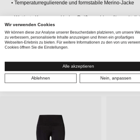
• Temperaturregulierende und formstabile Merino-Jacke
• Wattierte Kapuze und hoher Reißverschluss für zusätzli
Wir verwenden Cookies
• Praktische Taschen für vielseitige Nutzung
Wir können diese zur Analyse unserer Besucherdaten platzieren, um unsere We
zu verbessern, personalisierte Inhalte anzuzeigen und Ihnen ein großartiges
Webseiten-Erlebnis zu bieten. Für weitere Informationen zu den von uns verwe
• Vielseitig einsetzbar für sämtliche Sportarten, Lifestyle 
Cookies öffnen Sie die Einstellungen.
Alle akzeptieren
Ablehnen
Nein, anpassen
TOP KOMBINIERT: LEGGINS ZUR JACKE
Produktgalerie überspringen