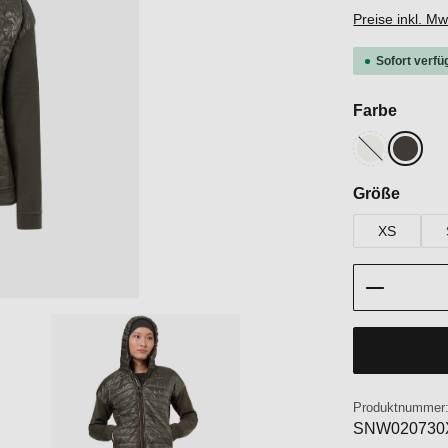
Preise inkl. M
Sofort verfü
auswä
Farbe
Fresh White
Black 
(Diese Option i
auswä
Größe
XS
Produkt 
Produktnummer
SNW020730