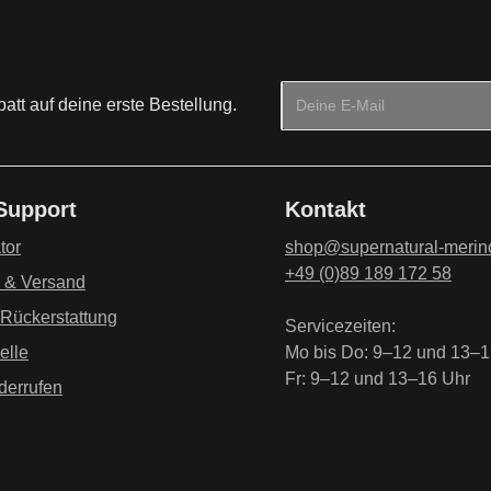
E-Mail-Adresse*
tt auf deine erste Bestellung.
Datenschutz
Die mit einem Stern (*) mark
Ich habe die
Datenschu
 Support
Kontakt
genommen und die
AG
einverstanden.
*
tor
shop@supernatural-merin
+49 (0)89 189 172 58
g & Versand
 Rückerstattung
Servicezeiten:
elle
Mo bis Do: 9–12 und 13–1
Fr: 9–12 und 13–16 Uhr
derrufen