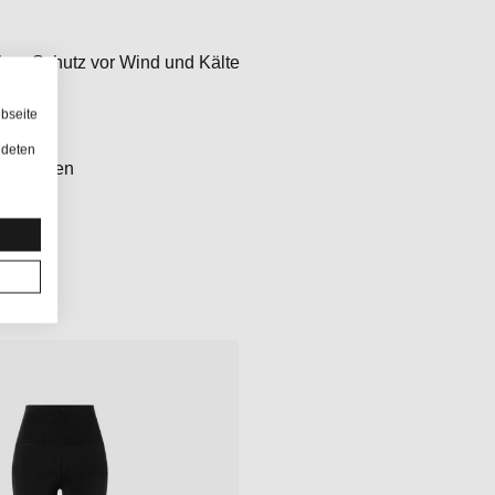
chen Schutz vor Wind und Kälte
bseite
ndeten
und Reisen