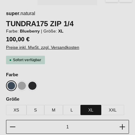
super
.natural
TUNDRA175 ZIP 1/4
Farbe:
Blueberry
|
Größe:
XL
100,00 €
Preise inkl. MwSt. zzgl. Versandkosten
Sofort verfügbar
auswählen
Farbe
Blueberry
Cashmere Grey Melange
Jet Black
auswählen
Größe
XS
S
M
L
XL
XXL
Produkt Anzahl: Gib den gewünschten Wert ein oder b