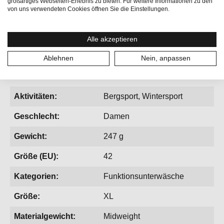
großartiges Webseiten-Erlebnis zu bieten. Für weitere Informationen zu den
Kälte
von uns verwendeten Cookies öffnen Sie die Einstellungen.
• Unser Baselayer Allrounder, besonders
Alle akzeptieren
temperaturregulierend
Ablehnen
Nein, anpassen
Aktivitäten:
Bergsport, Wintersport
Geschlecht:
Damen
Gewicht:
247 g
Größe (EU):
42
Kategorien:
Funktionsunterwäsche
Größe:
XL
Materialgewicht:
Midweight