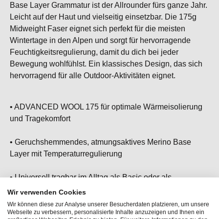
Base Layer Grammatur ist der Allrounder fürs ganze Jahr.
Leicht auf der Haut und vielseitig einsetzbar. Die 175g
Midweight Faser eignet sich perfekt für die meisten
Wintertage in den Alpen und sorgt für hervorragende
Feuchtigkeitsregulierung, damit du dich bei jeder
Bewegung wohlfühlst. Ein klassisches Design, das sich
hervorragend für alle Outdoor-Aktivitäten eignet.
• ADVANCED WOOL 175 für optimale Wärmeisolierung
und Tragekomfort
• Geruchshemmendes, atmungsaktives Merino Base
Layer mit Temperaturregulierung
• Universell tragbar im Alltag als Basic oder als
Funktionsunterwäsche
Wir verwenden Cookies
Wir können diese zur Analyse unserer Besucherdaten platzieren, um unsere
• Stehkragen mit 1/4 Zip bietet zuverlässigen Schutz vor
Webseite zu verbessern, personalisierte Inhalte anzuzeigen und Ihnen ein