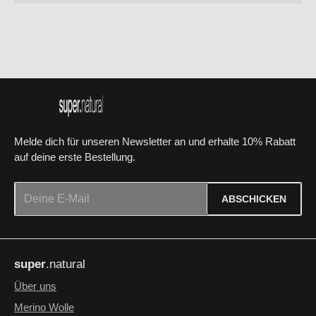
Melde dich für unseren Newsletter an und erhalte 10% Rabatt
auf deine erste Bestellung.
E-Mail-Adresse*
ABSCHICKEN
Datenschutz
Die mit einem Stern (*) markierten Felder sind Pflichtfelder.
Ich habe die
Datenschutzbestimmungen
zur Kenntnis
super
.natural
genommen und die
AGB
gelesen und bin mit ihnen
einverstanden.
*
Über uns
Merino Wolle